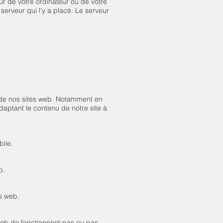
eur de votre ordinateur ou de votre
serveur qui l’y a placé. Le serveur
n de nos sites web. Notamment en
daptant le contenu de notre site à
bile.
b.
es web.
 web de fonctionnent pas ou pas