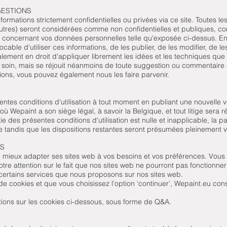
GESTIONS
formations strictement confidentielles ou privées via ce site. Toutes l
autres) seront considérées comme non confidentielles et publiques, co
vée concernant vos données personnelles telle qu'exposée ci-dessus. 
vocable d'utiliser ces informations, de les publier, de les modifier, de les 
lement en droit d'appliquer librement les idées et les techniques que
 soin, mais se réjouit néanmoins de toute suggestion ou commentaire à
tions, vous pouvez également nous les faire parvenir.
entes conditions d'utilisation à tout moment en publiant une nouvelle v
 où Wepaint a son siège légal, à savoir la Belgique, et tout litige sera ré
e des présentes conditions d'utilisation est nulle et inapplicable, la 
e tandis que les dispositions restantes seront présumées pleinement v
ES
e mieux adapter ses sites web à vos besoins et vos préférences. Vous a
tre attention sur le fait que nos sites web ne pourront pas fonctionner
certains services que nous proposons sur nos sites web.
 de cookies et que vous choisissez l’option ‘continuer’, Wepaint.eu c
ions sur les cookies ci-dessous, sous forme de Q&A.