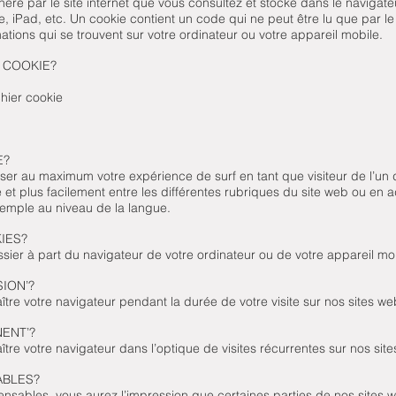
énéré par le site internet que vous consultez et stocké dans le navigat
 iPad, etc. Un cookie contient un code qui ne peut être lu que par le 
tions qui se trouvent sur votre ordinateur ou votre appareil mobile.
 COOKIE?
hier cookie
E?
ser au maximum votre expérience de surf en tant que visiteur de l’u
 et plus facilement entre les différentes rubriques du site web ou en a
emple au niveau de la langue.
IES?
sier à part du navigateur de votre ordinateur ou de votre appareil mo
SION’?
tre votre navigateur pendant la durée de votre visite sur nos sites we
ENT’?
tre votre navigateur dans l’optique de visites récurrentes sur nos sit
ABLES?
pensables, vous aurez l’impression que certaines parties de nos sites