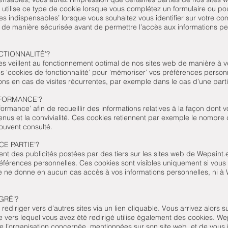
utilise ce type de cookie lorsque vous complétez un formulaire ou pou
ies indispensables’ lorsque vous souhaitez vous identifier sur votre 
té de manière sécurisée avant de permettre l’accès aux informations p
CTIONNALITÉ’?
s veillent au fonctionnement optimal de nos sites web de manière à v
es ‘cookies de fonctionnalité’ pour ‘mémoriser’ vos préférences personn
 en cas de visites récurrentes, par exemple dans le cas d’une partic
RFORMANCE’?
formance’ afin de recueillir des informations relatives à la façon dont 
enus et la convivialité. Ces cookies retiennent par exemple le nombre 
souvent consulté.
CE PARTIE’?
ent des publicités postées par des tiers sur les sites web de Wepaint.e
références personnelles. Ces cookies sont visibles uniquement si vous
rtie ne donne en aucun cas accès à vos informations personnelles, ni à
GRÉ’?
diriger vers d’autres sites via un lien cliquable. Vous arrivez alors s
ite vers lequel vous avez été redirigé utilise également des cookies. W
 de l’organisation concernée, mentionnées sur son site web, et de vous 