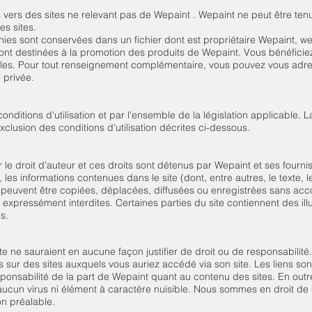
s vers des sites ne relevant pas de Wepaint . Wepaint ne peut être ten
ces sites.
ies sont conservées dans un fichier dont est propriétaire Wepaint, we
t destinées à la promotion des produits de Wepaint. Vous bénéficiez 
les. Pour tout renseignement complémentaire, vous pouvez vous adres
 privée.
conditions d'utilisation et par l'ensemble de la législation applicable. L
exclusion des conditions d'utilisation décrites ci-dessous.
le droit d'auteur et ces droits sont détenus par Wepaint et ses fournis
les informations contenues dans le site (dont, entre autres, le texte, les
ne peuvent être copiées, déplacées, diffusées ou enregistrées sans ac
 expressément interdites. Certaines parties du site contiennent des ill
s.
te ne sauraient en aucune façon justifier de droit ou de responsabilité
 sur des sites auxquels vous auriez accédé via son site. Les liens so
onsabilité de la part de Wepaint quant au contenu des sites. En outre
 aucun virus ni élément à caractère nuisible. Nous sommes en droit de
on préalable.