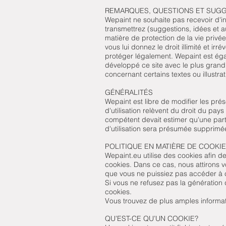
REMARQUES, QUESTIONS ET SUG
Wepaint ne souhaite pas recevoir d'in
transmettrez (suggestions, idées et 
matière de protection de la vie pri
vous lui donnez le droit illimité et irré
protéger légalement. Wepaint est éga
développé ce site avec le plus grand
concernant certains textes ou illustra
GÉNÉRALITÉS
Wepaint est libre de modifier les prés
d'utilisation relèvent du droit du pays
compétent devait estimer qu'une parti
d'utilisation sera présumée supprimé
POLITIQUE EN MATIÈRE DE COOKI
Wepaint.eu utilise des cookies afin d
cookies. Dans ce cas, nous attirons vo
que vous ne puissiez pas accéder à 
Si vous ne refusez pas la génération
cookies.
Vous trouvez de plus amples informat
QU’EST-CE QU’UN COOKIE?