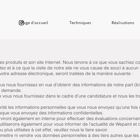
Page d'accueil
Techniques
Réalisations
ses produits et son site Internet. Nous tenons à ce que vous sachiez 
ez et à ce que la visite de notre site ne vous cause de souci à auc
otre adresse électronique, seront traitées de la manière suivante :
 nous fournissez en vue d'obtenir des informations de notre part (b
re demande.
 vous nous fournissez dans le cadre d'une candidature et nous les tra
ité les informations personnelles que vous nous envoyez qu'une fois 
orsque vous envoyez des informations confidentielles.
iront également en interne pour effectuer des évaluations concernant 
utiliserons également pour vous informer de l'actualité de Wepaint et 
lus utilisées à cet effet, veuillez nous le faire savoir.
ttre ni vendre vos données personnelles à des tiers autres que les d