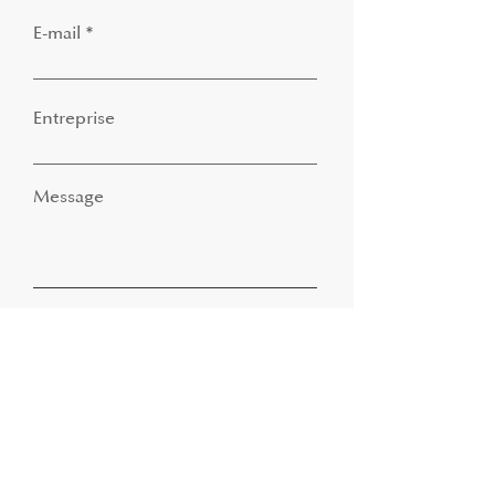
E-mail
Entreprise
Message
Envoyez
Contact
Follow us
info@wepaint.eu